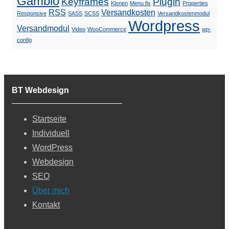
Gambio
Keyframes
Plugin
Klonen
Menu fix
Properties
RSS
Versandkosten
Responsive
SASS
SCSS
Versandkostenmodul
Wordpress
Versandmodul
Video
WooCommerce
wp-
config
BT Webdesign
Startseite
Individuell
WordPress
Webdesign
SEO
Über mich
Kontakt