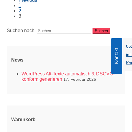
Previous
1
2
3
Suchen nach:
05
Kontakt
in
News
Ko
WordPress Alt-Texte automatisch & DSGVO-
konform generieren
17. Februar 2026
Warenkorb