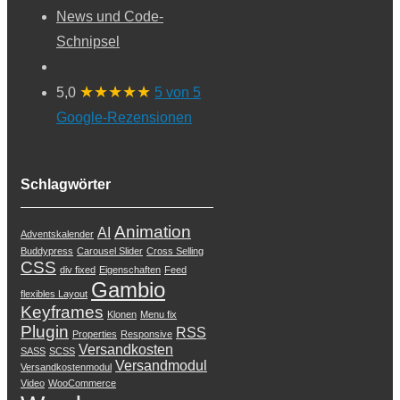
News und Code-
Schnipsel
★★★★★
5,0
5 von 5
Google-Rezensionen
Schlagwörter
Animation
AI
Adventskalender
Buddypress
Carousel Slider
Cross Selling
CSS
div fixed
Eigenschaften
Feed
Gambio
flexibles Layout
Keyframes
Klonen
Menu fix
Plugin
RSS
Properties
Responsive
Versandkosten
SASS
SCSS
Versandmodul
Versandkostenmodul
Video
WooCommerce